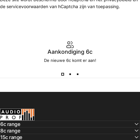
de
servicevoorwaarden
van hCaptcha zijn van toepassing.
Aankondiging 6c
De nieuwe 6c komt er aan!
De Audio Prof
6c range
8c range
15c range