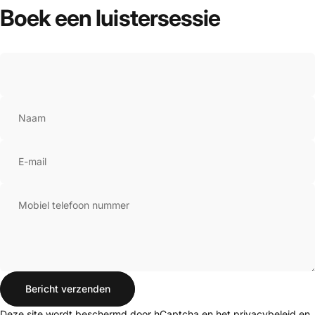
Boek
een
luistersessie
Naam
E-mail
Mobiel telefoon nummer
Bericht verzenden
Bericht verzenden
Bericht
Deze site wordt beschermd door hCaptcha en het
privacybeleid
en