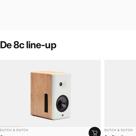
De
8c
line-up
Leverancier:
Leverancier:
DUTCH & DUTCH
DUTCH & DUTCH